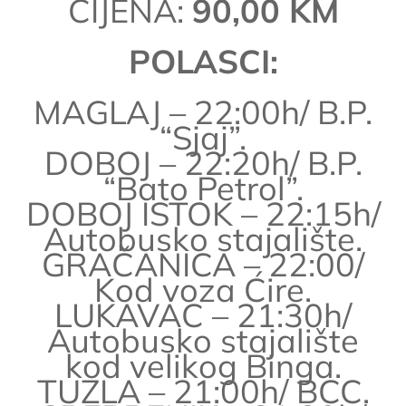
CIJENA:
90,00 KM
POLASCI:
MAGLAJ – 22:00h/ B.P.
“Sjaj”.
DOBOJ – 22:20h/ B.P.
“Bato Petrol”.
DOBOJ ISTOK – 22:15h/
Autobusko stajalište.
GRAČANICA – 22:00/
Kod voza Ćire.
LUKAVAC – 21:30h/
Autobusko stajalište
kod velikog Binga.
TUZLA – 21:00h/ BCC.