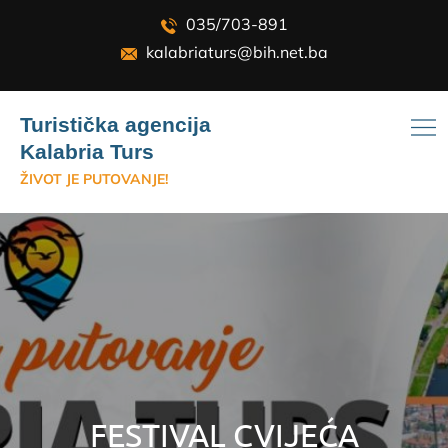
Skip
035/703-891
to
kalabriaturs@bih.net.ba
content
Turistička agencija
Kalabria Turs
ŽIVOT JE PUTOVANJE!
FESTIVAL CVIJEĆA