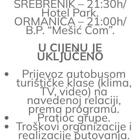
SREBRENIK – 21:30h/
Hotel Park.
ORMANICA – 21:00h/
B.P. “Mešić Com”.
U CIJENU JE
UKLJUČENO
Prijevoz autobusom
turističke klase (klima,
TV, video) na
navedenoj relaciji,
prema programu.
Pratioc grupe.
Troškovi organizacije i
realizacije putovanja.