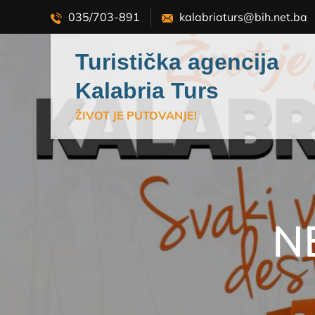
Skip
035/703-891
kalabriaturs@bih.net.ba
to
content
Turistička agencija
Kalabria Turs
ŽIVOT JE PUTOVANJE!
N