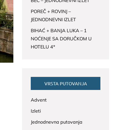
BEČ – JEDNODNEVNI IZLET
POREČ + ROVINJ –
JEDNODNEVNI IZLET
BIHAĆ + BANJA LUKA – 1
NOĆENJE SA DORUČKOM U
HOTELU 4*
VRSTA PUTOVANJA
Advent
Izleti
Jednodnevna putovanja