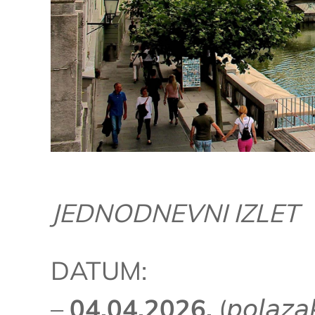
JEDNODNEVNI IZLET
DATUM:
–
04.04.2026.
(𝘱𝘰𝘭𝘢𝘻𝘢