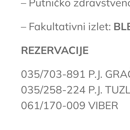
– Putničko zdravstven
– Fakultativni izlet:
BL
REZERVACIJE
035/703-891 P.J. GR
035/258-224 P.J. TUZ
061/170-009 VIBER