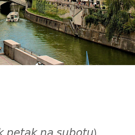
 𝘱𝘦𝘵𝘢𝘬 𝘯𝘢 𝘴𝘶𝘣𝘰𝘵𝘶)