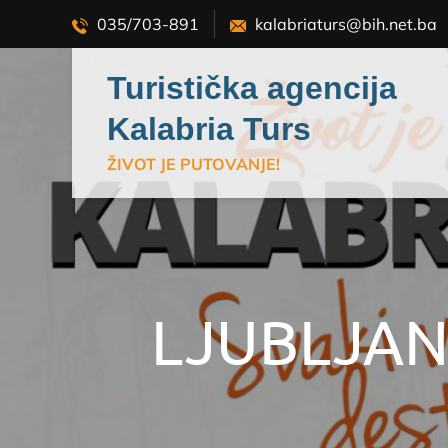
Skip
035/703-891
kalabriaturs@bih.net.ba
to
content
Turistička agencija
Kalabria Turs
ŽIVOT JE PUTOVANJE!
LJUBLJAN