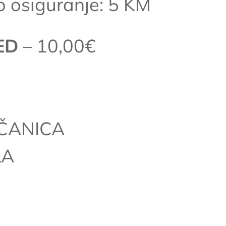
o osiguranje: 5 KM
ED
– 10,00€
AČANICA
LA