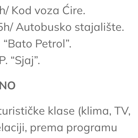
/ Kod voza Ćire.
h/ Autobusko stajalište.
 “Bato Petrol”.
 “Sjaj”.
ENO
rističke klase (klima, TV,
elaciji, prema programu