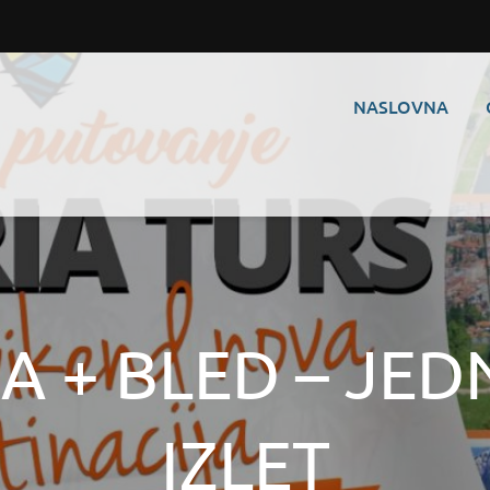
NASLOVNA
A + BLED – JE
IZLET