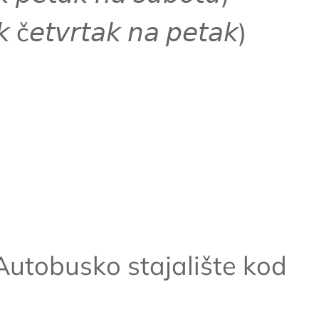
𝘬 č𝘦𝘵𝘷𝘳𝘵𝘢𝘬 𝘯𝘢 𝘱𝘦𝘵𝘢𝘬)
utobusko stajalište kod