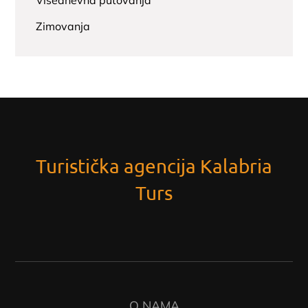
Višednevna putovanja
Zimovanja
Turistička agencija Kalabria
Turs
O NAMA