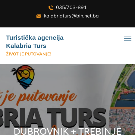
Skip
035/703-891
to
kalabriaturs@bih.net.ba
content
Turistička agencija
Kalabria Turs
ŽIVOT JE PUTOVANJE!
DUBROVNIK + TREBINJE