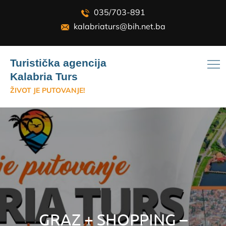
Skip
035/703-891
to
kalabriaturs@bih.net.ba
content
Turistička agencija
Kalabria Turs
ŽIVOT JE PUTOVANJE!
GRAZ + SHOPPING –