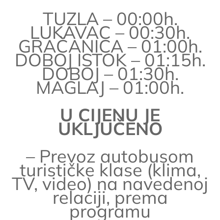
TUZLA – 00:00h.
LUKAVAC – 00:30h.
GRAČANICA – 01:00h.
DOBOJ ISTOK – 01:15h.
DOBOJ – 01:30h.
MAGLAJ – 01:00h.
U CIJENU JE
UKLJUČENO
– Prevoz autobusom
turističke klase (klima,
TV, video) na navedenoj
relaciji, prema
programu