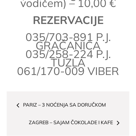
vodičem) – 10,00 €
REZERVACIJE
035/703-891 P.J.
GRAČANICA
035/258-224 P.J.
TUZLA
061/170-009 VIBER
Navigacija
PARIZ – 3 NOĆENJA SA DORUČKOM
članaka
ZAGREB – SAJAM ČOKOLADE I KAFE