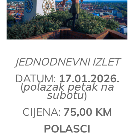
JEDNODNEVNI IZLET
DATUM:
17.01.2026.
(𝘱𝘰𝘭𝘢𝘻𝘢𝘬 𝘱𝘦𝘵𝘢𝘬 𝘯𝘢
𝘴𝘶𝘣𝘰𝘵𝘶)
CIJENA:
75,00 KM
POLASCI