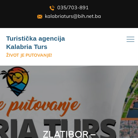
Skip
035/703-891
to
kalabriaturs@bih.net.ba
content
Turistička agencija
Kalabria Turs
ŽIVOT JE PUTOVANJE!
ZLATIBOR –