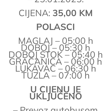
CIJENA:
35,00 KM
POLASCI
MAGLAJ – 05:00 h
DOBOJ – 05:30 h
DOBOJ STOK – 05:40 h
GRAČANICA – 06:00 h
LUKAVAC – 06:30 h
TUZLA – 07:00 h
U CIJENU JE
UKLJUČENO
– Prevoz autobusom