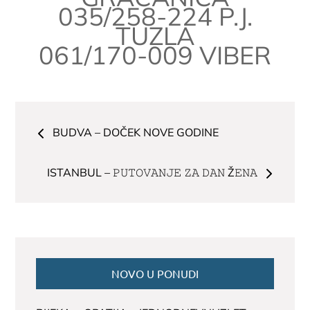
035/258-224 P.J.
TUZLA
061/170-009 VIBER
Navigacija
BUDVA – DOČEK NOVE GODINE
članaka
ISTANBUL – 𝙿𝚄𝚃𝙾𝚅𝙰𝙽𝙹𝙴 𝚉𝙰 𝙳𝙰𝙽 Ž𝙴𝙽𝙰
NOVO U PONUDI