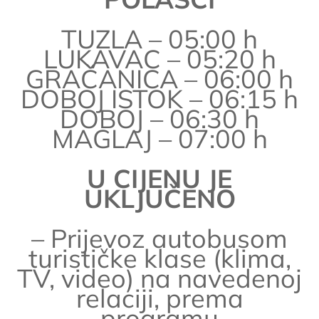
TUZLA – 05:00 h
LUKAVAC – 05:20 h
GRAČANICA – 06:00 h
DOBOJ ISTOK – 06:15 h
DOBOJ – 06:30 h
MAGLAJ – 07:00 h
U CIJENU JE
UKLJUČENO
– Prijevoz autobusom
turističke klase (klima,
TV, video) na navedenoj
relaciji, prema
programu