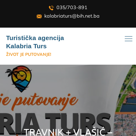
Skip
035/703-891
to
kalabriaturs@bih.net.ba
content
Turistička agencija
Kalabria Turs
ŽIVOT JE PUTOVANJE!
TRAVNIK + VLAŠIĆ –