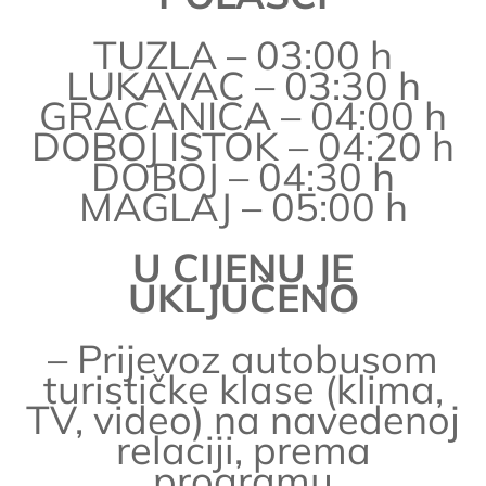
TUZLA – 03:00 h
LUKAVAC – 03:30 h
GRAČANICA – 04:00 h
DOBOJ ISTOK – 04:20 h
DOBOJ – 04:30 h
MAGLAJ – 05:00 h
U CIJENU JE
UKLJUČENO
– Prijevoz autobusom
turističke klase (klima,
TV, video) na navedenoj
relaciji, prema
programu