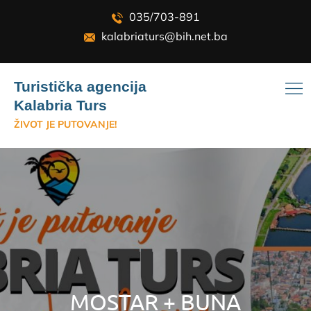
Skip
035/703-891
to
kalabriaturs@bih.net.ba
content
Turistička agencija
Kalabria Turs
ŽIVOT JE PUTOVANJE!
MOSTAR + BUNA