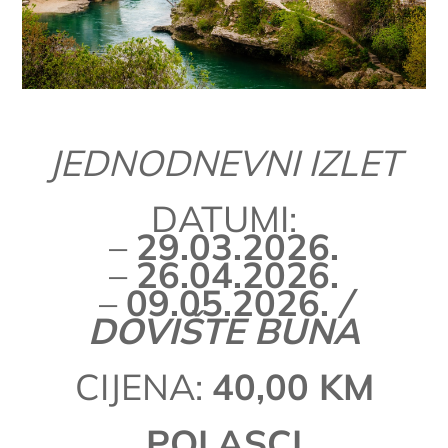
JEDNODNEVNI IZLET
DATUMI:
–
29.03.2026.
–
26.04.2026.
–
09.05.2026.
/
DOVIŠTE BUNA
CIJENA:
40,00 KM
POLASCI