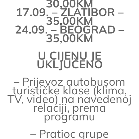
30,00KM
17.09. – ZLATIBOR –
35,00KM
24.09. – BEOGRAD –
35,00KM
U CIJENU JE
UKLJUČENO
– Prijevoz autobusom
turističke klase (klima,
TV, video) na navedenoj
relaciji, prema
programu
– Pratioc grupe