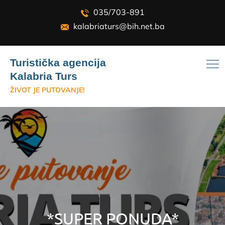
Skip
035/703-891
to
kalabriaturs@bih.net.ba
content
Turistička agencija
Kalabria Turs
ŽIVOT JE PUTOVANJE!
*SUPER PONUDA*