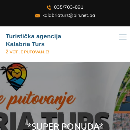
Skip
035/703-891
to
kalabriaturs@bih.net.ba
content
Turistička agencija
Kalabria Turs
ŽIVOT JE PUTOVANJE!
*SUPER PONUDA*