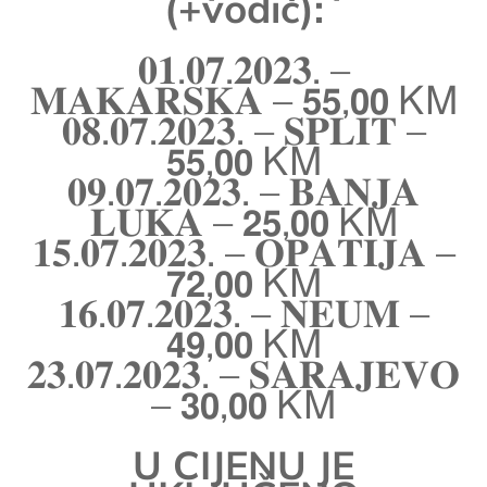
(+vodič):
𝟎𝟏.𝟎𝟕.𝟐𝟎𝟐𝟑. –
𝐌𝐀𝐊𝐀𝐑𝐒𝐊𝐀 – 𝟱𝟱,𝟬𝟬 ᏦᎷ
𝟎𝟖.𝟎𝟕.𝟐𝟎𝟐𝟑. – 𝐒𝐏𝐋𝐈𝐓 –
𝟱𝟱,𝟬𝟬 ᏦᎷ
𝟎𝟗.𝟎𝟕.𝟐𝟎𝟐𝟑. – 𝐁𝐀𝐍𝐉𝐀
𝐋𝐔𝐊𝐀 – 𝟮𝟱,𝟬𝟬 ᏦᎷ
𝟏𝟓.𝟎𝟕.𝟐𝟎𝟐𝟑. – 𝐎𝐏𝐀𝐓𝐈𝐉𝐀 –
𝟳𝟮,𝟬𝟬 ᏦᎷ
𝟏𝟔.𝟎𝟕.𝟐𝟎𝟐𝟑. – 𝐍𝐄𝐔𝐌 –
𝟰𝟵,𝟬𝟬 ᏦᎷ
𝟐𝟑.𝟎𝟕.𝟐𝟎𝟐𝟑. – 𝐒𝐀𝐑𝐀𝐉𝐄𝐕𝐎
– 𝟯𝟬,𝟬𝟬 ᏦᎷ
U CIJENU JE