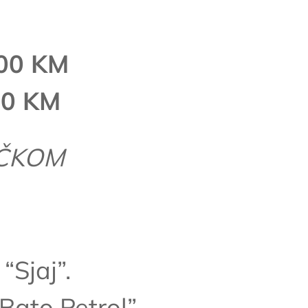
00 KM
00 KM
UČKOM
“Sjaj”.
Bato Petrol”.