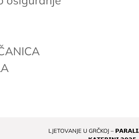
o osiguranje
AČANICA
LA
LJETOVANJE U GRČKOJ – 𝗣𝗔𝗥𝗔𝗟𝗜