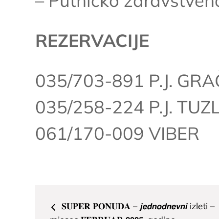
– Putničko zdravstven
REZERVACIJE
035/703-891 P.J. GR
035/258-224 P.J. TUZ
061/170-009 VIBER
Navigacija
𝐒𝐔𝐏𝐄𝐑 𝐏𝐎𝐍𝐔𝐃𝐀 – 𝙟𝙚𝙙𝙣𝙤𝙙𝙣𝙚𝙫𝙣𝙞 izleti –