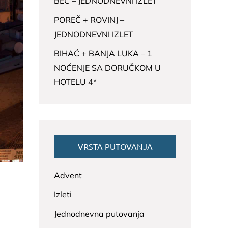
BEČ – JEDNODNEVNI IZLET
POREČ + ROVINJ –
JEDNODNEVNI IZLET
BIHAĆ + BANJA LUKA – 1
NOĆENJE SA DORUČKOM U
HOTELU 4*
VRSTA PUTOVANJA
Advent
Izleti
Jednodnevna putovanja