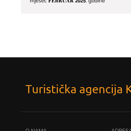
članaka
mjesec 𝐅𝐄𝐁𝐑𝐔𝐀𝐑 𝟮𝟬𝟮𝟱. godine
Turistička agencija 
O NAMA
ADRES