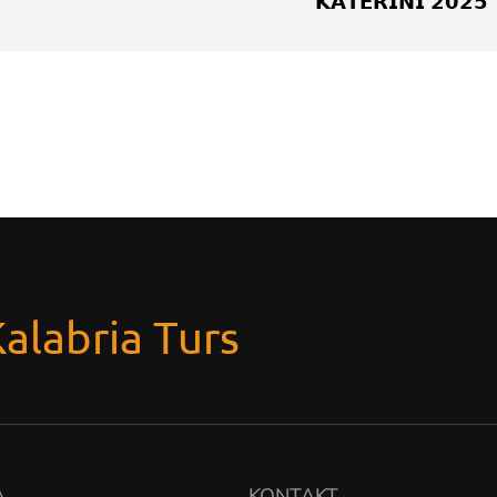
𝗞𝗔𝗧𝗘𝗥𝗜𝗡𝗜 𝟮𝟬𝟮𝟱
Kalabria Turs
A
KONTAKT