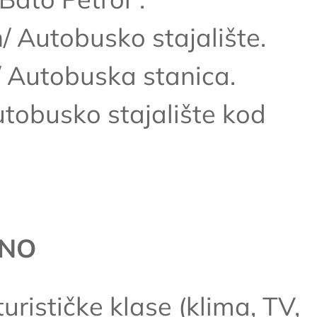
 Autobusko stajalište.
Autobuska stanica.
obusko stajalište kod
ENO
rističke klase (klima, TV,