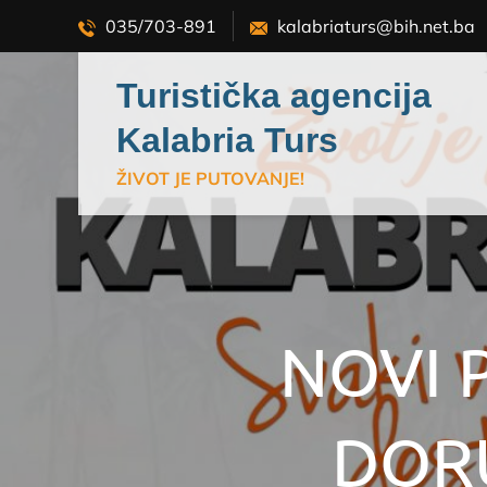
Skip
035/703-891
kalabriaturs@bih.net.ba
to
content
Turistička agencija
Kalabria Turs
ŽIVOT JE PUTOVANJE!
NOVI 
DOR