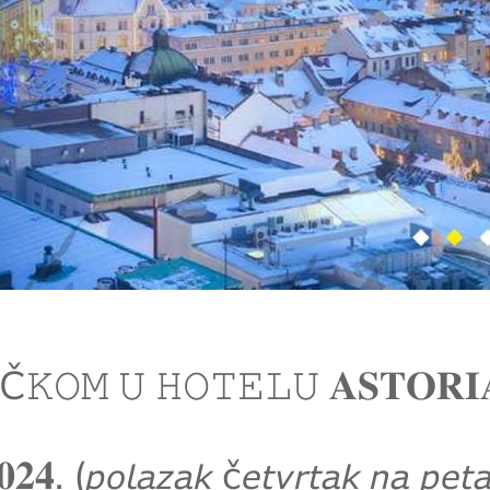
Č𝙺𝙾𝙼 𝚄 𝙷𝙾𝚃𝙴𝙻𝚄 𝐀𝐒𝐓𝐎𝐑𝐈
𝟒. (𝘱𝘰𝘭𝘢𝘻𝘢𝘬 č𝘦𝘵𝘷𝘳𝘵𝘢𝘬 𝘯𝘢 𝘱𝘦𝘵