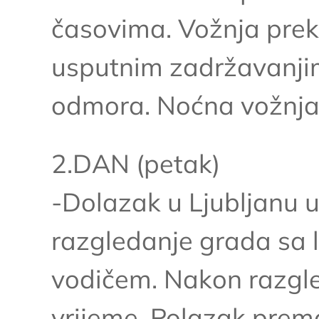
časovima. Vožnja prek
usputnim zadržavanjima
odmora. Noćna vožnja
2.DAN (petak)
-Dolazak u Ljubljanu u
razgledanje grada sa l
vodičem. Nakon razgle
vrijeme. Polazak prem