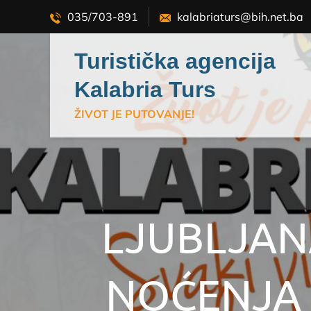
Skip
035/703-891
kalabriaturs@bih.net.ba
to
content
Turistička agencija
Kalabria Turs
ŽIVOT JE PUTOVANJE!
LJUBLJANA
NOĆENJA