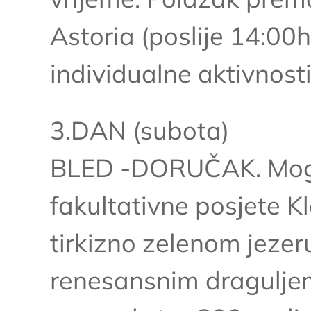
Astoria (poslije 14:00
individualne aktivnost
3.DAN (subota)
BLED -DORUČAK. Mogu
fakultativne posjete K
tirkizno zelenom jezer
renesansnim draguljem. 