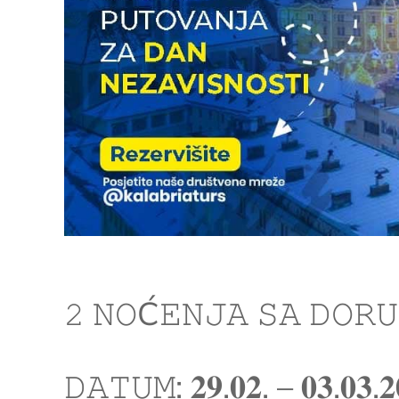
𝟸 𝙽𝙾Ć𝙴𝙽𝙹𝙰 𝚂𝙰 𝙳𝙾𝚁𝚄
𝙳𝙰𝚃𝚄𝙼: 𝟐𝟗.𝟎𝟐. – 𝟎𝟑.𝟎𝟑.𝟐𝟎