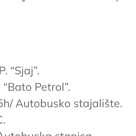
 “Sjaj”.
 “Bato Petrol”.
h/ Autobusko stajalište.
C.
Autobuska stanica.