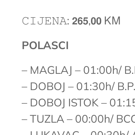
𝙲𝙸𝙹𝙴𝙽𝙰: 𝟮𝟲𝟱,𝟬𝟬 ᏦᎷ
POLASCI
– MAGLAJ – 01:00h/ B.P.
– DOBOJ – 01:30h/ B.P.
– DOBOJ ISTOK – 01:15
– TUZLA – 00:00h/ BC
– LUKAVAC – 00:30h/ 