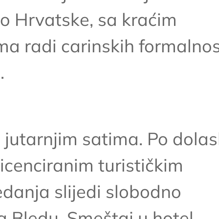
o Hrvatske, sa kraćim
 radi carinskih formalnost
.
 jutarnjim satima. Po dolas
icenciranim turističkim
danja slijedi slobodno
a Bledu. Smeštaj u hotel