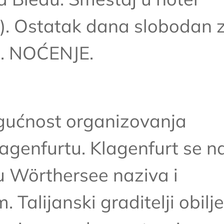
h). Ostatak dana slobodan 
i. NOĆENJE.
ćnost organizovanja
lagenfurtu. Klagenfurt se n
u Wörthersee naziva i
Talijanski graditelji obiljež