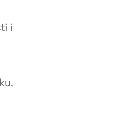
i i
ku,