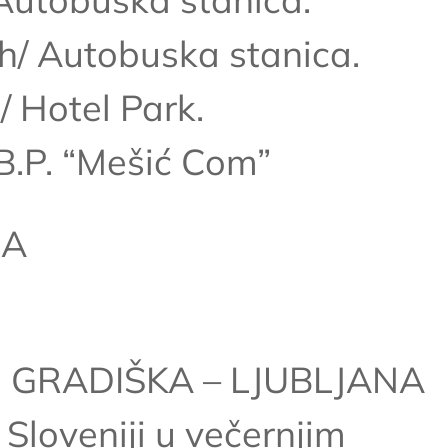
/ Autobuska stanica.
 Hotel Park.
.P. “Mešić Com”
JA
 GRADIŠKA – LJUBLJANA
Sloveniji u večernjim