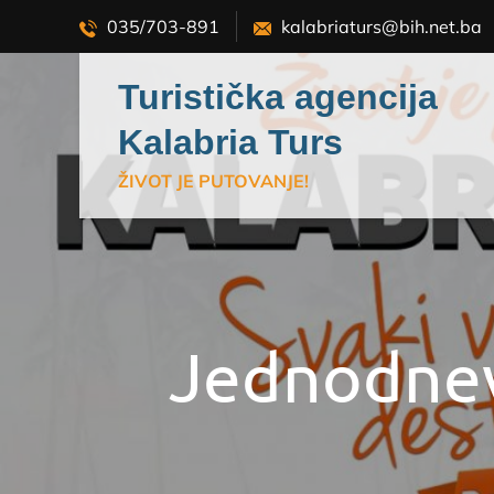
Skip
035/703-891
kalabriaturs@bih.net.ba
to
content
Turistička agencija
Kalabria Turs
ŽIVOT JE PUTOVANJE!
Jednodnev