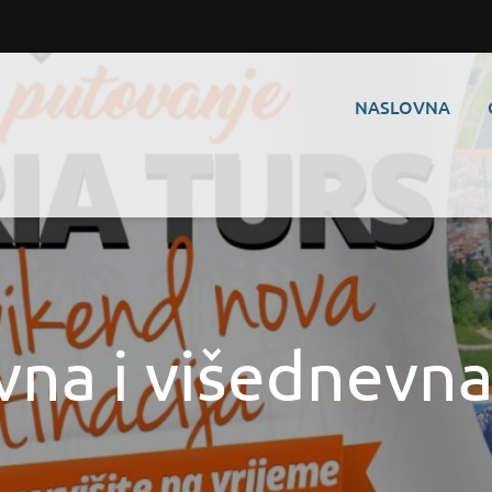
NASLOVNA
na i višednevna