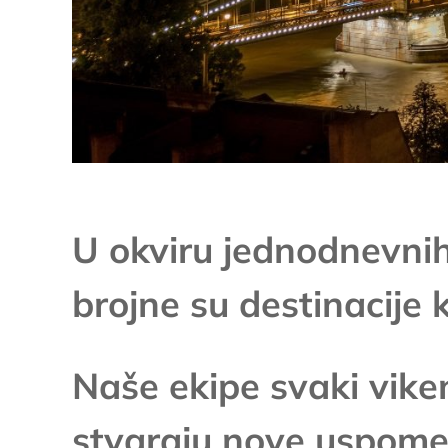
U okviru jednodnevni
brojne su destinacije 
Naše ekipe svaki vik
stvaraju nove uspome