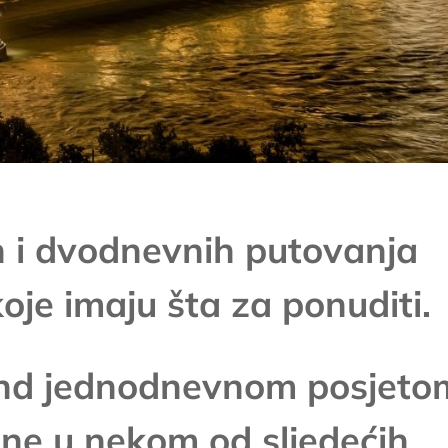
h i dvodnevnih putovanja
koje imaju šta za ponuditi.
end jednodnevnom posjeto
ne u nekom od sljedećih