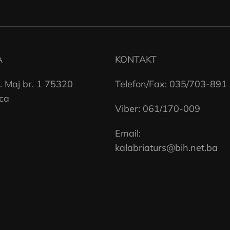
A
KONTAKT
. Maj br. 1 75320
Telefon/Fax: 035/703-891
ca
Viber: 061/170-009
Email:
kalabriaturs@bih.net.ba