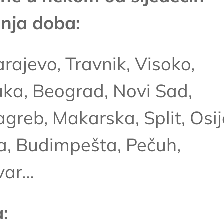
nja doba:
arajevo, Travnik, Visoko,
uka, Beograd, Novi Sad,
agreb, Makarska, Split, Osij
a, Budimpešta, Pečuh,
švar…
: