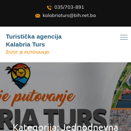
Skip
035/703-891
to
kalabriaturs@bih.net.ba
content
Turistička agencija
Kalabria Turs
ŽIVOT JE PUTOVANJE!
Kategorija:
Jednodnevna