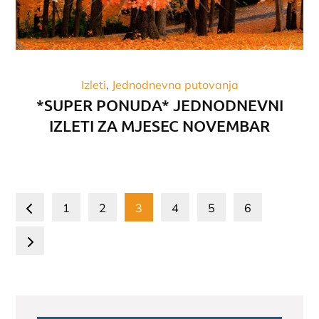
Izleti
Jednodnevna putovanja
*SUPER PONUDA* JEDNODNEVNI
IZLETI ZA MJESEC NOVEMBAR
Posts
1
2
3
4
5
6
pagination