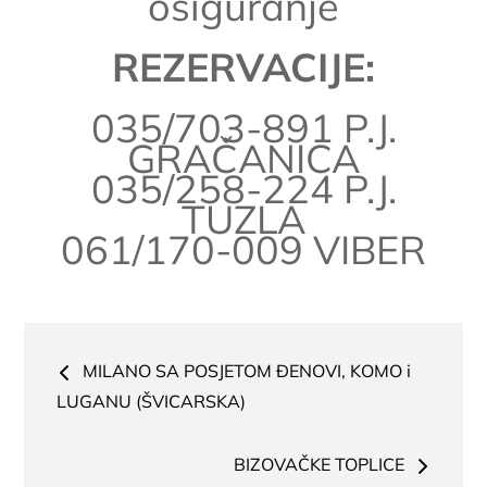
osiguranje
REZERVACIJE:
035/703-891 P.J.
GRAČANICA
035/258-224 P.J.
TUZLA
061/170-009 VIBER
Navigacija
MILANO SA POSJETOM ĐENOVI, KOMO i
članaka
LUGANU (ŠVICARSKA)
BIZOVAČKE TOPLICE