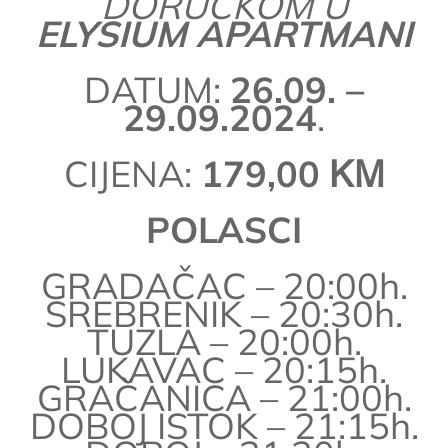
DORUČKOM U
ELYSIUM APARTMANI
DATUM:
26.09. –
29.09.2024
.
CIJENA:
179,00 ᏦᎷ
POLASCI
GRADAČAC – 20:00h.
SREBRENIK – 20:30h.
TUZLA – 20:00h.
LUKAVAC – 20:15h.
GRAČANICA – 21:00h.
DOBOJ ISTOK – 21:15h.