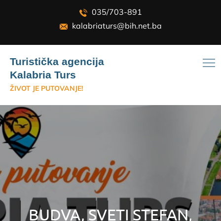
Skip
035/703-891
to
kalabriaturs@bih.net.ba
content
Turistička agencija
Kalabria Turs
ŽIVOT JE PUTOVANJE!
BUDVA, SVETI STEFAN,