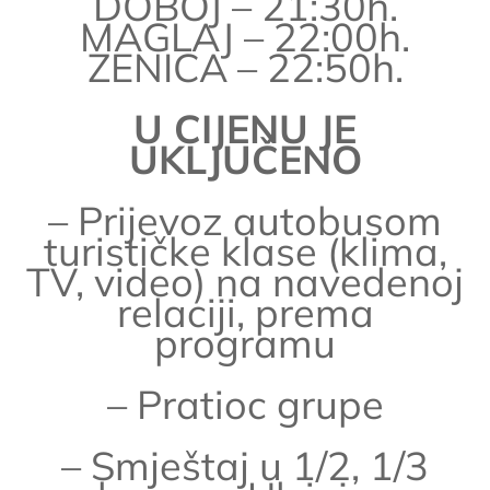
DOBOJ – 21:30h.
MAGLAJ – 22:00h.
ZENICA – 22:50h.
U CIJENU JE
UKLJUČENO
– Prijevoz autobusom
turističke klase (klima,
TV, video) na navedenoj
relaciji, prema
programu
– Pratioc grupe
– Smještaj u 1/2, 1/3