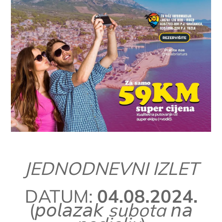
JEDNODNEVNI IZLET
DATUM:
04.08.2024.
(
𝘱𝘰𝘭𝘢𝘻𝘢𝘬 subota 𝘯𝘢