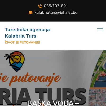
Skip
035/703-891
to
kalabriaturs@bih.net.ba
content
Turistička agencija
Kalabria Turs
ŽIVOT JE PUTOVANJE!
BAŠKA VODA –