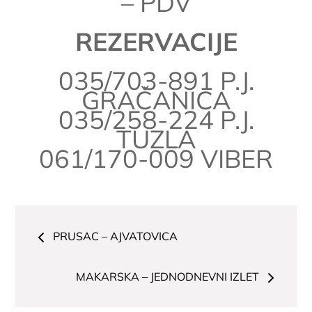
– PDV
REZERVACIJE
035/703-891 P.J.
GRAČANICA
035/258-224 P.J.
TUZLA
061/170-009 VIBER
Navigacija
PRUSAC – AJVATOVICA
članaka
MAKARSKA – JEDNODNEVNI IZLET