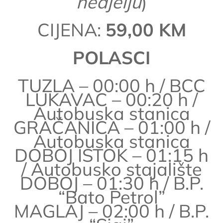
nedjelju
)
CIJENA:
59,00 KM
POLASCI
TUZLA – 00:00 h / BCC
LUKAVAC – 00:20 h /
Autobuska stanica
GRAČANICA – 01:00 h /
Autobuska stanica
DOBOJ ISTOK – 01:15 h
/ Autobusko stajalište
DOBOJ – 01:30 h / B.P.
“Bato Petrol”
MAGLAJ – 02:00 h / B.P.